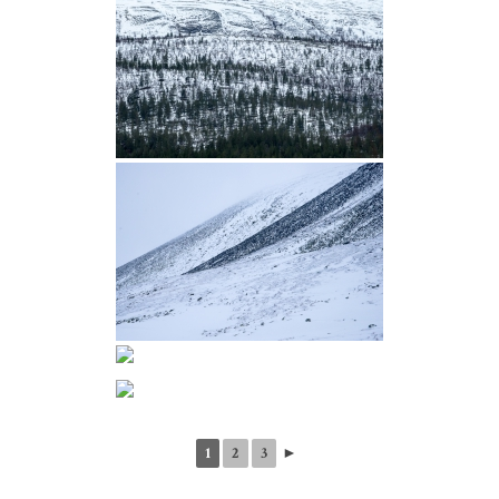
1
2
3
►